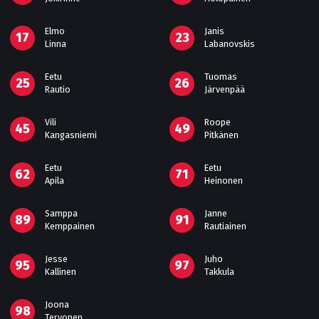
Elmo
Janis
17
23
Linna
Labanovskis
Eetu
Tuomas
25
26
Rautio
Järvenpää
Vili
Roope
45
49
Kangasniemi
Pitkänen
Eetu
Eetu
62
71
Apila
Heinonen
Samppa
Janne
89
91
Kemppainen
Rautiainen
Jesse
Juho
95
97
Kallinen
Takkula
Joona
98
Tervonen