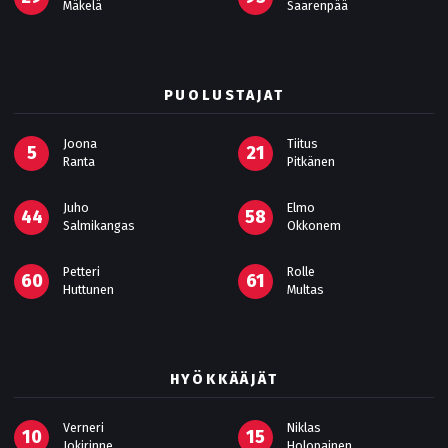
Mäkelä
Saarenpää
PUOLUSTAJAT
Joona
Tiitus
5
21
Ranta
Pitkänen
Juho
Elmo
44
58
Salmikangas
Okkonem
Petteri
Rolle
60
61
Huttunen
Multas
HYÖKKÄÄJÄT
Verneri
Niklas
10
15
Jokirinne
Holopainen