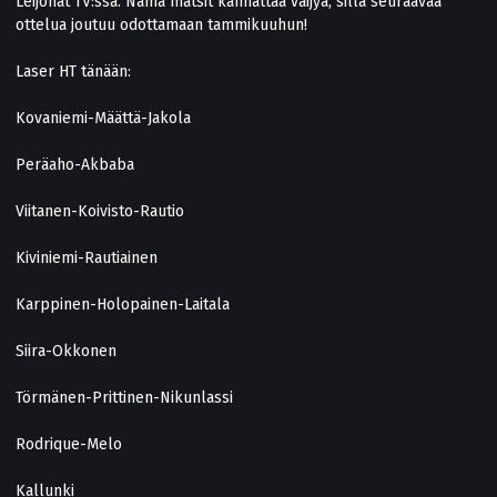
Leijonat TV:ssä. Nämä matsit kannattaa väijyä, sillä seuraavaa
ottelua joutuu odottamaan tammikuuhun!
Laser HT tänään:
Kovaniemi-Määttä-Jakola
Peräaho-Akbaba
Viitanen-Koivisto-Rautio
Kiviniemi-Rautiainen
Karppinen-Holopainen-Laitala
Siira-Okkonen
Törmänen-Prittinen-Nikunlassi
Rodrique-Melo
Kallunki