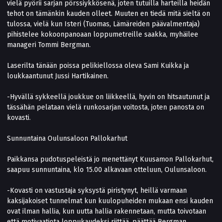
vielä pyörii sarjan pörssiykkösenä, joten tutuilla harteilla heidän
tehot on tämänkin kauden olleet. Muuten en tiedä mitä sieltä on
tulossa, vielä kun Isteri (Tuomas, Lämäreiden päävalmentaja)
pihistelee kokoonpanoaan loppumetreille saakka, myhäilee
manageri Tommi Bergman.
Laserilta tänään poissa pelikiellossa oleva Sami Kuikka ja
loukkaantunut Jussi Hartikainen.
-Hyvällä sykkeellä joukkue on liikkeellä, hyvin on hitsautunut ja
tässähän pelataan vielä runkosarjan voitosta, joten panosta on
kovasti.
Sunnuntaina Oulunsaloon Pallokarhut
Paikkansa pudotuspeleistä jo menettänyt Kuusamon Pallokarhut,
saapuu sunnuntaina, klo 15.00 alkavaan otteluun, Oulunsaloon.
-Kovasti on vastustaja syksystä piristynyt, heillä varmaan
kaksijakoiset tunnelmat kun kuulopuheiden mukaan ensi kauden
ovat ilman hallia, kun uutta hallia rakennetaan, mutta toivotaan
että motivaatiota loppukaudeksi riittää, päättää Bergman.