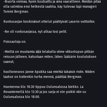
-Nuorta voimaa, hyvin koutsattu ja aina vaarallinen. Meidän pitää
olla valmiina ensi hetkestä saakka, käy tulevaa läpi manageri
Tommi Bergman.
Runkosarjan keskinäiset ottelut päättyivät Laserin voittoihin.
-Ne oli runkosarjassa, nyt alkaa tosi pelit.
Poissaoloja on.
-Meiltä on muutamia äijiä telakalla viime viikonlopun pitkän
reissun jälkeen, katsotaan miten, lähes lääkärin koulutuksen
saanut,
huoltoneuvos Janne Apukka saa miehiä takaisin riviin. Niiden
taakse on kuitenkin turha mennä, päättää Bergman.
Huomenna klo 18.30 tippuu Oulunsalossa kiekko. La
Rovaniemellä klo 13.30 ja jos sarja ei ole poikki niin su
Oulunsalossa klo 18.00.