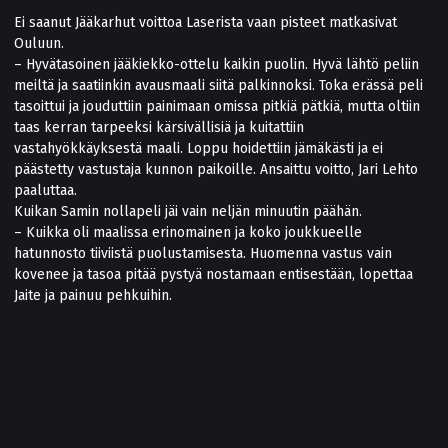
Ei saanut Jääkarhut voittoa Laserista vaan pisteet matkasivat
Ouluun.
– Hyvätasoinen jääkiekko-ottelu kaikin puolin. Hyvä lähtö peliin
meiltä ja saatiinkin avausmaali siitä palkinnoksi. Toka erässä peli
tasoittui ja jouduttiin painimaan omissa pitkiä pätkiä, mutta oltiin
taas kerran tarpeeksi kärsivällisiä ja kuitattiin
vastahyökkäyksestä maali. Loppu hoidettiin jämäkästi ja ei
päästetty vastustaja kunnon paikoille. Ansaittu voitto, Jari Lehto
paaluttaa.
Kuikan Samin nollapeli jäi vain neljän minuutin päähän.
– Kuikka oli maalissa erinomainen ja koko joukkueelle
hatunnosto tiiviistä puolustamisesta. Huomenna vastus vain
kovenee ja tasoa pitää pystyä nostamaan entisestään, lopettaa
Jaite ja painuu pehkuihin.