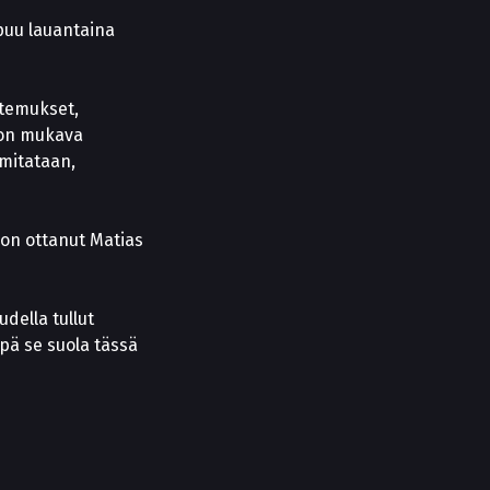
puu lauantaina
ntemukset,
 on mukava
 mitataan,
 on ottanut Matias
della tullut
epä se suola tässä