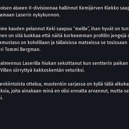
oisen alueen II-divisioonaa hallinnut Kemijärven Kiekko saa
aamaan Laserin nykykunnon.
iime kauden pelannut Keki saapuu ”meille”, ihan hyvät on tu
en on sitä luokkaa että näitä korkeamman profiilin jengejä
amustaso on kohdillaan ja tällaisissa matseissa se tosissaan
ri Tommi Bergman.
almennus Laserilla hiukan sekoittanut kun sentterin paikan
Villen siirryttyä kakkoskentän veturiksi.
enkiintoista ottelua, muutenkin sarjassa on kyllä tällä alkukau
oksia, joita ainakaan minä en olisi ennalta arvannut, mutta s
i.