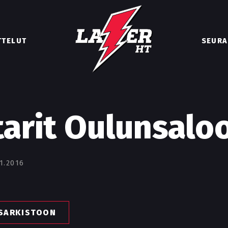
TTELUT
SEURA
arit Oulunsalo
1.2016
ISARKISTOON