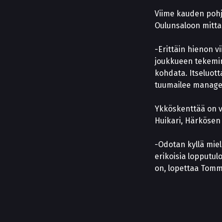
Viime kauden pohj
Oulunsaloon mitt
-Erittäin hienon v
joukkueen tekemin
kohdata. Itseluott
tuumailee manage
Ykköskenttää on v
Huikari, Härkösen 
-Odotan kyllä miel
erikoisia lopputul
on, lopettaa Tomm