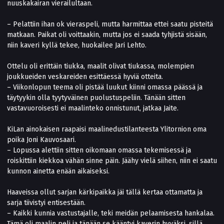
nuuskakairan vierailultaan.
– Pelattiin ihan ok vieraspeli, mutta harmittaa ettei saatu pisteitä
matkaan. Paikat oli voittaakin, mutta jos ei saada tyhjistä sisään,
niin kaveri kyllä tekee, huokailee Jari Lehto.
Ottelu oli erittäin tiukka, maalit olivat tiukassa, molempien
joukkueiden veskareiden esittäessä hyviä otteita.
– Viikonlopun teema oli pistää luukut kiinni omassa päässä ja
täytyykin olla tyytyväinen puolustuspeliin. Tänään sitten
vastavuoroisesti ei maalinteko onnistunut, jatkaa Jaite.
KiLan ainokaisen raapaisi maalinedustilanteesta Ylitornion oma
poika Joni Kauvosaari.
– Lopussa alettiin sitten oikomaan omassa tekemisessä ja
roiskittiin kiekkoa vähän sinne päin. Jäähy vielä siihen, niin ei saatu
kunnon ainetta enään aikaiseksi.
Haaveissa ollut sarjan kärkipaikka jäi tällä kertaa ottamatta ja
sarja tiivistyi entisestään.
– Kaikki kunnia vastustajalle, teki meidän pelaamisesta hankalaa.
Tämä oli maalin peli ja tänään se kääntyi kaverin hyväksi, sillä