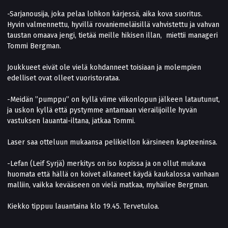
-Sarjanousija, joka pelaa lohkon kärjessä, aika kova suoritus.
Hyvin valmennettu, hyvillä rovaniemeläisillä vahvistettu ja vahvan
taustan omaava jengi, tietää meille hikisen illan, miettii manageri
Tommi Bergman.
Joukkueet eivät ole vielä kohdanneet toisiaan ja molempien
edelliset ovat olleet vuoristorataa.
-Meidän ”pumppu” on kyllä viime viikonlopun jälkeen latautunut,
ja uskon kyllä että pystymme antamaan vierailijoille hyvän
vastuksen lauantai-iltana, jatkaa Tommi.
Laser saa otteluun mukaansa pelikiellon kärsineen kapteeninsa.
-Lefan (Leif Syrjä) merkitys on iso kopissa ja on ollut mukava
huomata että hällä on koivet alkaneet käydä kaukalossa vanhaan
malliin, vaikka kevääseen on vielä matkaa, myhäilee Bergman.
Kiekko tippuu lauantaina klo 19.45. Tervetuloa.