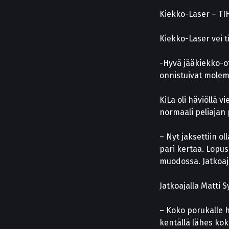
Kiekko-Laser – TIHC
Kiekko-Laser vei t
-Hyvä jääkiekko-ot
onnistuivat molem
KiLa oli häviöllä v
normaali peliajan 
– Nyt jaksettiin ol
pari kertaa. Lopuss
muodossa. Jatkoaja
Jatkoajalla Matti S
– Koko porukalle h
kentällä lähes koko