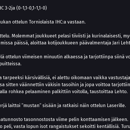
 3-2ja (0-1,1-0,1-1,1-0)
iukan ottelun Torniolaista IHC:a vastaan.
telu. Molemmat joukkueet pelasi tiiviisti ja kurinalaisesti, m
missa päissä, aloittaa kotijoukkueen päävalmentaja Jari Leht
ielä ottelun viimeisen minuutin alkaessa ja tarjottiinpa siinä 
puitteissa.
la tarpeeksi kärsivällisiä, ei alettu oikomaan vaikka vastustaj
a sitten väännettiin väkisin tasoihin ja jopa voittoa tarjottii
lla rohkea pelaaminen palkittiin voitolla, taustoittaa Lehto.
yrjä laittoi ”mustan” sisään ja ratkaisi näin ottelun Laserille.
atunnosto tasonnostosta viime pelin konttaamisen jälkeen. Pe
 peli, vasta lopun isot rangaistukset sekoitti kentällisiä. Tur