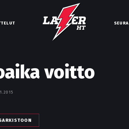
TTELUT
SEURA
oaika voitto
1.2015
ISARKISTOON