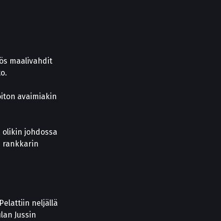
yös maalivahdit
o.
voiton avaimiakin
a olikin johdossa
n rankkarin
lattiin neljällä
ulan Jussin