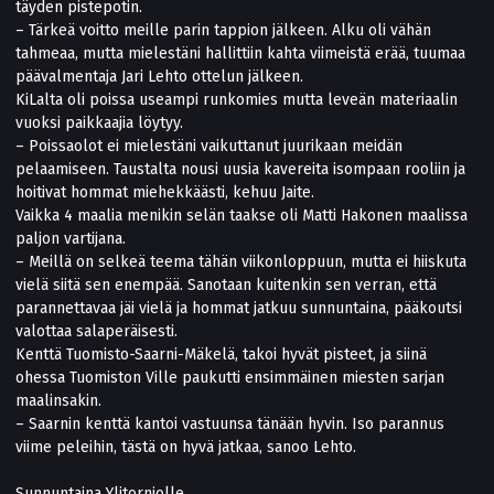
täyden pistepotin.
– Tärkeä voitto meille parin tappion jälkeen. Alku oli vähän
tahmeaa, mutta mielestäni hallittiin kahta viimeistä erää, tuumaa
päävalmentaja Jari Lehto ottelun jälkeen.
KiLalta oli poissa useampi runkomies mutta leveän materiaalin
vuoksi paikkaajia löytyy.
– Poissaolot ei mielestäni vaikuttanut juurikaan meidän
pelaamiseen. Taustalta nousi uusia kavereita isompaan rooliin ja
hoitivat hommat miehekkäästi, kehuu Jaite.
Vaikka 4 maalia menikin selän taakse oli Matti Hakonen maalissa
paljon vartijana.
– Meillä on selkeä teema tähän viikonloppuun, mutta ei hiiskuta
vielä siitä sen enempää. Sanotaan kuitenkin sen verran, että
parannettavaa jäi vielä ja hommat jatkuu sunnuntaina, pääkoutsi
valottaa salaperäisesti.
Kenttä Tuomisto-Saarni-Mäkelä, takoi hyvät pisteet, ja siinä
ohessa Tuomiston Ville paukutti ensimmäinen miesten sarjan
maalinsakin.
– Saarnin kenttä kantoi vastuunsa tänään hyvin. Iso parannus
viime peleihin, tästä on hyvä jatkaa, sanoo Lehto.
Sunnuntaina Ylitorniolle