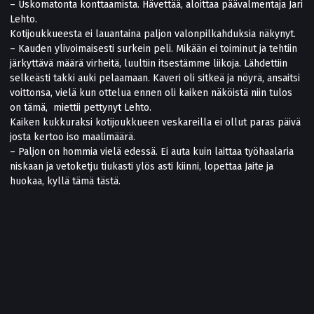
– Uskomatonta konttaamista. Hävettää, aloittaa päävalmentaja Jari
Lehto.
Kotijoukkueesta ei lauantaina paljon valonpilkahduksia näkynyt.
– Kauden ylivoimaisesti surkein peli. Mikään ei toiminut ja tehtiin
järkyttävä määrä virheitä, luultiin itsestämme liikoja. Lähdettiin
selkeästi takki auki pelaamaan. Kaveri oli sitkeä ja nöyrä, ansaitsi
voittonsa, vielä kun ottelua ennen oli kaiken näköistä niin tulos
on tämä, miettii pettynyt Lehto.
Kaiken kukkuraksi kotijoukkueen veskareilla ei ollut paras päivä
josta kertoo iso maalimäärä.
– Paljon on hommia vielä edessä. Ei auta kuin laittaa työhaalaria
niskaan ja vetoketju tiukasti ylös asti kiinni, lopettaa Jaite ja
huokaa, kyllä tämä tästä.