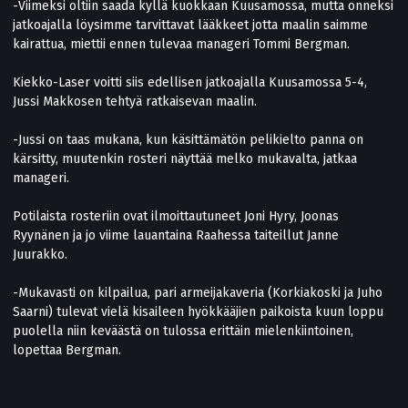
-Viimeksi oltiin saada kyllä kuokkaan Kuusamossa, mutta onneksi
jatkoajalla löysimme tarvittavat lääkkeet jotta maalin saimme
kairattua, miettii ennen tulevaa manageri Tommi Bergman.
Kiekko-Laser voitti siis edellisen jatkoajalla Kuusamossa 5-4,
Jussi Makkosen tehtyä ratkaisevan maalin.
-Jussi on taas mukana, kun käsittämätön pelikielto panna on
kärsitty, muutenkin rosteri näyttää melko mukavalta, jatkaa
manageri.
Potilaista rosteriin ovat ilmoittautuneet Joni Hyry, Joonas
Ryynänen ja jo viime lauantaina Raahessa taiteillut Janne
Juurakko.
-Mukavasti on kilpailua, pari armeijakaveria (Korkiakoski ja Juho
Saarni) tulevat vielä kisaileen hyökkääjien paikoista kuun loppu
puolella niin keväästä on tulossa erittäin mielenkiintoinen,
lopettaa Bergman.