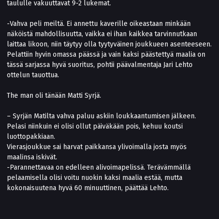
taululle vakuuttavat 9-2 lukemat.
-Vahva peli meiltä. Ei annettu kaverille oikeastaan minkään
näköistä mahdollisuutta, vaikka ei ihan kaikkea tarvinnutkaan
laittaa likoon, niin täytyy olla tyytyväinen joukkueen asenteeseen.
Pelattiin hyvin omassa päässä ja vain kaksi päästettyä maalia on
tässä sarjassa hyvä suoritus, pohtii päävalmentaja Jari Lehto
ottelun tauottua.
The man oli tänään Matti Syrjä.
– Syrjän Matilta vahva paluu askiin loukkaantumisen jälkeen.
Pelasi niinkuin ei olisi ollut päiväkään pois, kehuu koutsi
luottopakkiaan.
Vierasjoukkue sai harvat paikkansa ylivoimalla josta myös
maalinsa iskivät.
-Parannettavaa on edelleen alivoimapelissä. Terävämmällä
pelaamisella olisi voitu nuokin kaksi maalia estää, mutta
kokonaisuutena hyvä 60 minuuttinen, päättää Lehto.