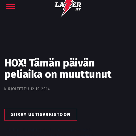
HOX! Tämän päivän
peliaika on muuttunut
KIRJOITETTU 12.10.2014
SIIRRY UUTISARKISTOON
Ottelun alku siirtyy, tupla buukkauksen takia.