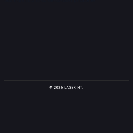
Uusi aika on klo 16.45. Kiekko-Laser pahoittelee.
© 2026 LASER HT.